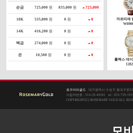
순금
725,000
원
835,000
원
725,000
18K
535,800
원
0
원
0
까르띠에 
W690
14K
416,200
원
0
원
0
백금
274,000
원
0
원
0
은
10,500
원
0
원
0
롤렉스 데이
1282
로즈마리골드
대구광역시 수성구 동대구로55길1
사업자번호 : 514-26-44341 tel : 053-759-1919
COPYRIGHT(C) ROSEMARY GOLD ALL RIG
모바