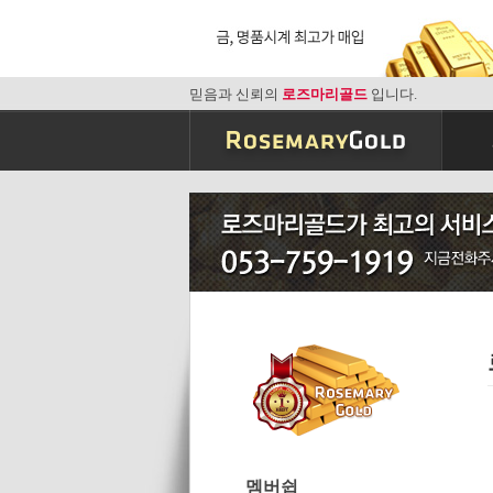
믿음과 신뢰의
로즈마리골드
입니다.
멤버쉽