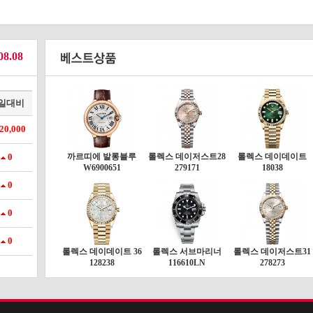
08.08
일대비
20,000
0
까르띠에 발롱블루
롤렉스 데이저스트28
롤렉스 데이데이트
W6900651
279171
18038
0
0
0
롤렉스 데이데이트 36
롤렉스 서브마리너
롤렉스 데이저스트31
128238
116610LN
278273