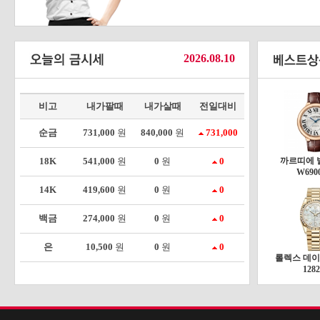
2026.08.10
비고
내가팔때
내가살때
전일대비
순금
731,000
원
840,000
원
731,000
18K
541,000
원
0
원
0
까르띠에 
W690
14K
419,600
원
0
원
0
백금
274,000
원
0
원
0
은
10,500
원
0
원
0
롤렉스 데이
1282